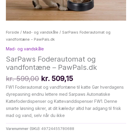
Forside
/
Mad- og vandskåle
/ SarPaws Foderautomat og
vandfontæne – PawPals.dk
Mad- og vandskåle
SarPaws Foderautomat og
vandfontæne – PawPals.dk
Den
Den
kr.
599,00
kr.
509,15
oprindelige
aktuelle
FW1 Foderautomat og vandfontæne til katte Gør hverdagens
pris
pris
dyrepasning endnu lettere med Sarpaws Automatiske
var:
er:
Kattefoderdispenser og Kattevanddispenser FW1. Denne
kr. 599,00.
kr. 509,15.
smarte løsning sikrer, at dit kæledyr altid har adgang til frisk
mad og vand, selv når du ikke
Varenummer (SKU):
49724455780688