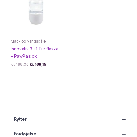
Mad- og vandskåle
Innovativ 3 i 1 Tur flaske
– PawPals.dk
Den
Den
kr.
199,00
kr.
169,15
oprindelige
aktuelle
pris
pris
var:
er:
kr. 199,00.
kr. 169,15.
+
Rytter
+
Fordøjelse