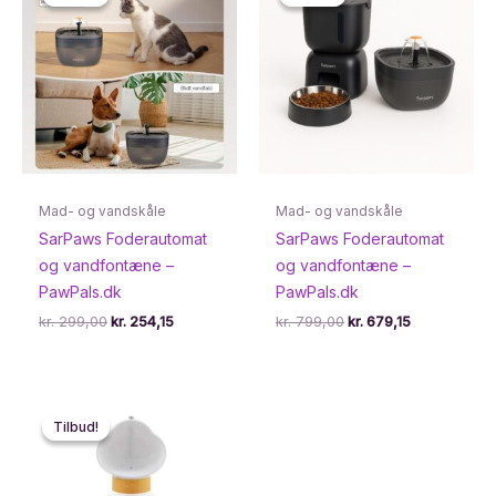
Mad- og vandskåle
Mad- og vandskåle
SarPaws Foderautomat
SarPaws Foderautomat
og vandfontæne –
og vandfontæne –
PawPals.dk
PawPals.dk
Den
Den
Den
Den
kr.
299,00
kr.
254,15
kr.
799,00
kr.
679,15
oprindelige
aktuelle
oprindelige
aktuelle
pris
pris
pris
pris
var:
er:
var:
er:
kr. 299,00.
kr. 254,15.
kr. 799,00.
kr. 679,15.
Tilbud!
Tilbud!