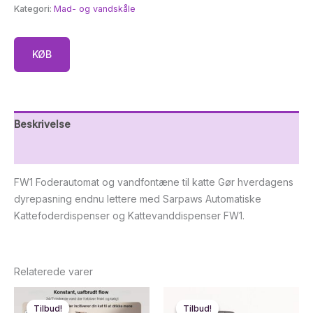
Kategori:
Mad- og vandskåle
KØB
Beskrivelse
Yderligere information
FW1 Foderautomat og vandfontæne til katte Gør hverdagens
dyrepasning endnu lettere med Sarpaws Automatiske
Kattefoderdispenser og Kattevanddispenser FW1.
Relaterede varer
Tilbud!
Tilbud!
Tilbud!
Tilbud!