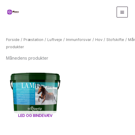
Gå
til
indholdet
Forside
/
Præstation
/
Luftveje
/
Immunforsvar
/
Hov
/
Stofskifte
/ Må
produkter
Månedens produkter
LED OG BINDEVÆV