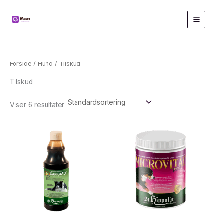
Gå
til
indholdet
Forside
/
Hund
/ Tilskud
Tilskud
Viser 6 resultater