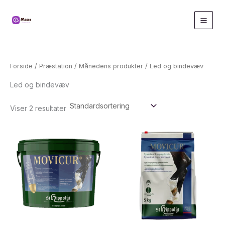
Gå
til
indholdet
Forside
/
Præstation
/
Månedens produkter
/ Led og bindevæv
Led og bindevæv
Viser 2 resultater