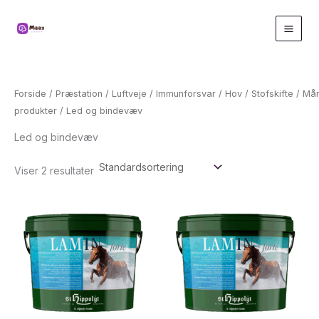
Gå
til
indholdet
Forside
/
Præstation
/
Luftveje
/
Immunforsvar
/
Hov
/
Stofskifte
/
Må
produkter
/ Led og bindevæv
Led og bindevæv
Viser 2 resultater