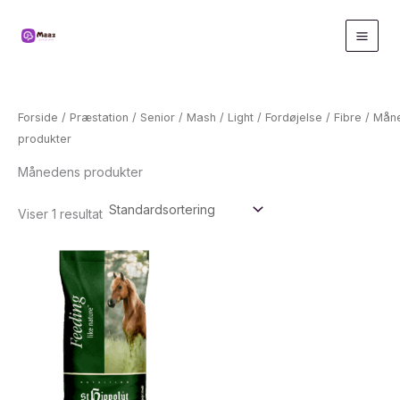
Gå
til
indholdet
Forside
/
Præstation
/
Senior
/
Mash
/
Light
/
Fordøjelse
/
Fibre
/ Mån
produkter
Månedens produkter
Viser 1 resultat