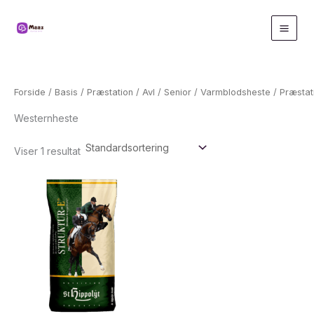
Gå
til
indholdet
Forside
/
Basis
/
Præstation
/
Avl
/
Senior
/
Varmblodsheste
/
Præstat
Westernheste
Viser 1 resultat