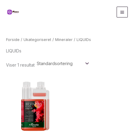
Gå
til
indholdet
Forside
/
Ukategoriseret
/
Mineraler
/ LIQUIDs
LIQUIDs
Viser 1 resultat