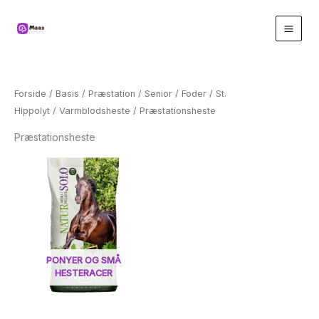
Gå
til
indholdet
Forside
/
Basis
/
Præstation
/
Senior
/
Foder
/
St.
Hippolyt
/
Varmblodsheste
/ Præstationsheste
Præstationsheste
PONYER OG SMÅ
HESTERACER