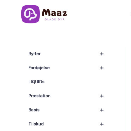
Gå
til
indholdet
+
Rytter
+
Fordøjelse
LIQUIDs
+
Præstation
+
Basis
+
Tilskud