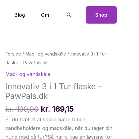
Søg
Blog
Om
Shop
Forside
/
Mad- og vandskåle
/ Innovativ 3 i 1 Tur
flaske – PawPals.dk
Mad- og vandskåle
Innovativ 3 i 1 Tur flaske –
PawPals.dk
Den
Den
kr.
199,00
kr.
169,15
oprindelige
aktuelle
Er du træt af at skulle bære tunge
pris
pris
vandbeholdere og madskåle, når du tager din
var:
er:
hund med på tur?Så har vi lige en løsning for