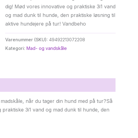
kr. 199,00.
kr. 169,15.
dig! Mød vores innovative og praktiske 3i1 vand
og mad dunk til hunde, den praktiske løsning til
aktive hundejere på tur! Vandbeho
Varenummer (SKU):
49492213072208
Kategori:
Mad- og vandskåle
g madskåle, når du tager din hund med på tur?Så
og praktiske 3i1 vand og mad dunk til hunde, den