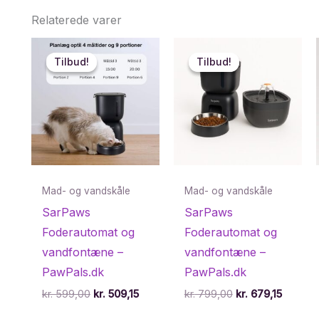
Relaterede varer
Tilbud!
Tilbud!
Tilbud!
Tilbud!
Mad- og vandskåle
Mad- og vandskåle
SarPaws
SarPaws
Foderautomat og
Foderautomat og
vandfontæne –
vandfontæne –
PawPals.dk
PawPals.dk
Den
Den
Den
Den
kr.
599,00
kr.
509,15
kr.
799,00
kr.
679,15
oprindelige
aktuelle
oprindelige
aktuell
pris
pris
pris
pris