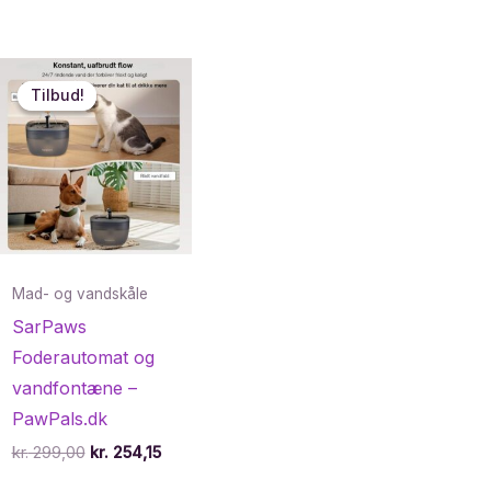
Tilbud!
Tilbud!
Mad- og vandskåle
SarPaws
Foderautomat og
vandfontæne –
PawPals.dk
Den
Den
kr.
299,00
kr.
254,15
e
oprindelige
aktuelle
pris
pris