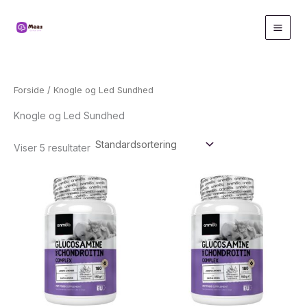
Gå
til
indholdet
Forside
/ Knogle og Led Sundhed
Knogle og Led Sundhed
Viser 5 resultater