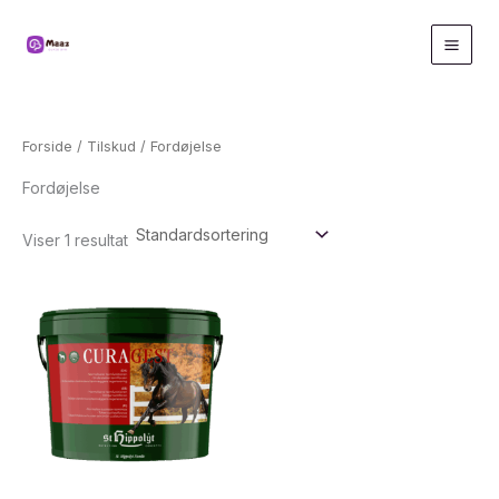
Gå
til
indholdet
Forside
/
Tilskud
/ Fordøjelse
Fordøjelse
Viser 1 resultat