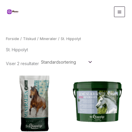
Gå
til
indholdet
Forside
/
Tilskud
/
Mineraler
/ St. Hippolyt
St. Hippolyt
Viser 2 resultater