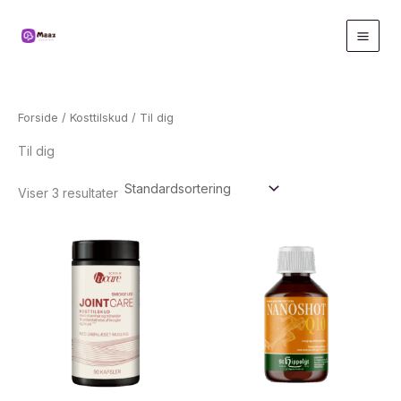
Gå
til
indholdet
Forside
/
Kosttilskud
/ Til dig
Til dig
Viser 3 resultater