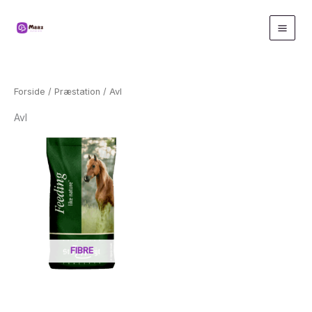
Gå
til
indholdet
Forside
/
Præstation
/ Avl
Avl
FIBRE