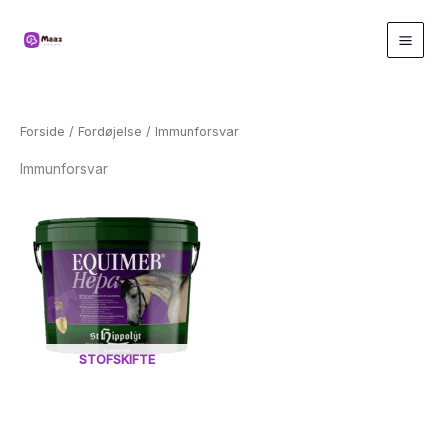
Gå
til
indholdet
Forside
/
Fordøjelse
/ Immunforsvar
Immunforsvar
STOFSKIFTE