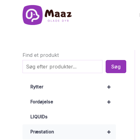
Gå
til
indholdet
Find et produkt
Søg
+
Rytter
+
Fordøjelse
LIQUIDs
+
Præstation