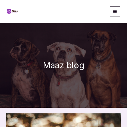
Gå
til
indholdet
Maaz blog