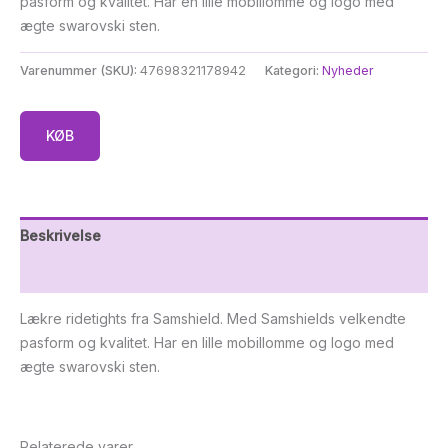
pasform og kvalitet. Har en lille mobillomme og logo med
ægte swarovski sten.
Varenummer (SKU):
47698321178942
Kategori:
Nyheder
KØB
Beskrivelse
Yderligere information
Lækre ridetights fra Samshield. Med Samshields velkendte
pasform og kvalitet. Har en lille mobillomme og logo med
ægte swarovski sten.
Relaterede varer