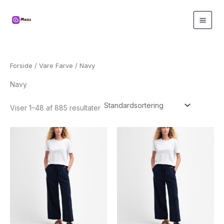
Gå
til
indholdet
Forside
/ Vare Farve / Navy
Navy
Viser 1–48 af 885 resultater