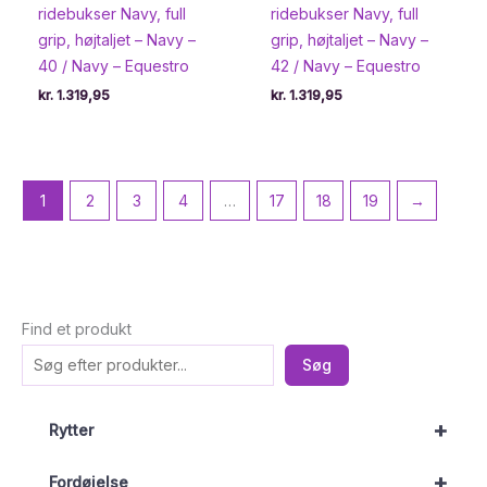
ridebukser Navy, full
ridebukser Navy, full
grip, højtaljet – Navy –
grip, højtaljet – Navy –
40 / Navy – Equestro
42 / Navy – Equestro
kr.
1.319,95
kr.
1.319,95
1
2
3
4
…
17
18
19
→
Find et produkt
Søg
+
Rytter
+
Fordøjelse