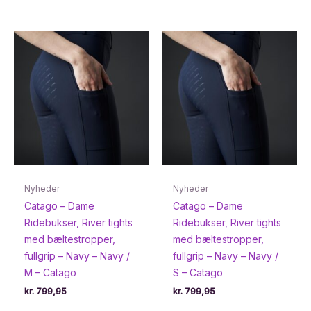
Nyheder
Nyheder
Catago – Dame
Catago – Dame
Ridebukser, River tights
Ridebukser, River tights
med bæltestropper,
med bæltestropper,
fullgrip – Navy – Navy /
fullgrip – Navy – Navy /
M – Catago
S – Catago
kr.
799,95
kr.
799,95