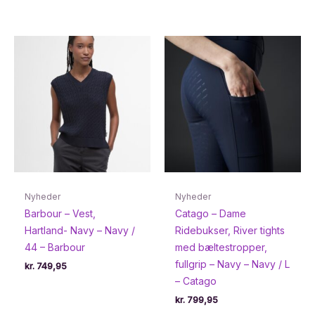
Nyheder
Nyheder
Barbour – Vest,
Catago – Dame
Hartland- Navy – Navy /
Ridebukser, River tights
44 – Barbour
med bæltestropper,
fullgrip – Navy – Navy / L
kr.
749,95
– Catago
kr.
799,95