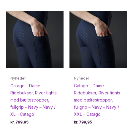
Nyheder
Nyheder
Catago – Dame
Catago – Dame
Ridebukser, River tights
Ridebukser, River tights
med bæltestropper,
med bæltestropper,
fullgrip – Navy – Navy /
fullgrip – Navy – Navy /
XL – Catago
XXL – Catago
kr.
799,95
kr.
799,95