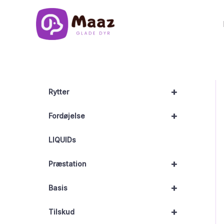
Gå
til
indholdet
+
Rytter
+
Fordøjelse
LIQUIDs
+
Præstation
+
Basis
+
Tilskud