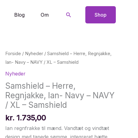
Søg
Blog
Om
Shop
Forside
/
Nyheder
/ Samshield – Herre, Regnjakke,
Ian- Navy – NAVY / XL – Samshield
Nyheder
Samshield – Herre,
Regnjakke, Ian- Navy – NAVY
/ XL – Samshield
kr.
1.735,00
Ian regnfrakke til mænd. Vandtæt og vindtæt
design med tapede sømme, integreret hætte,