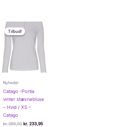
Tilbud!
Tilbud!
Nyheder
Catago -Portia
vinter stævnebluse
– Hvid / XS –
Catago
Den
Den
kr.
389,00
kr.
233,95