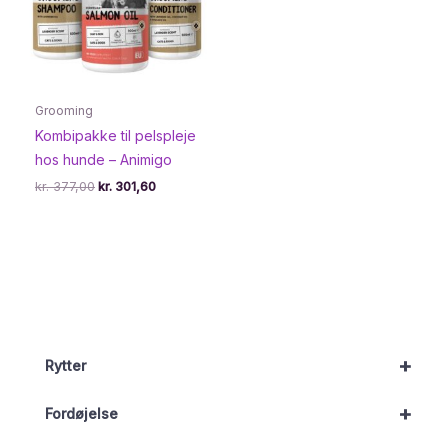
Grooming
Kombipakke til pelspleje
hos hunde – Animigo
Den
Den
kr.
377,00
kr.
301,60
oprindelige
aktuelle
pris
pris
var:
er:
kr. 377,00.
kr. 301,60.
+
Rytter
+
Fordøjelse