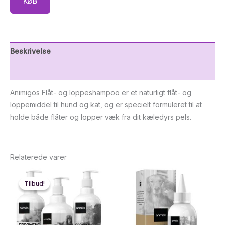
KØB
Beskrivelse
Yderligere information
Animigos Flåt- og loppeshampoo er et naturligt flåt- og
loppemiddel til hund og kat, og er specielt formuleret til at
holde både flåter og lopper væk fra dit kæledyrs pels.
Relaterede varer
Tilbud!
Tilbud!