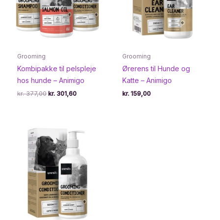
Grooming
Grooming
Kombipakke til pelspleje
Ørerens til Hunde og
hos hunde – Animigo
Katte – Animigo
Den
Den
kr.
377,00
kr.
301,60
kr.
159,00
oprindelige
aktuelle
pris
pris
var:
er:
kr. 377,00.
kr. 301,60.