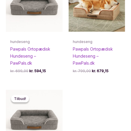
hundeseng
hundeseng
Pawpals Ortopædisk
Pawpals Ortopædisk
Hundeseng –
Hundeseng –
PawPals.dk
PawPals.dk
Den
Den
Den
Den
kr.
699,00
kr.
594,15
kr.
799,00
kr.
679,15
oprindelige
aktuelle
oprindelige
aktuelle
pris
pris
pris
pris
var:
er:
var:
er:
kr. 699,00.
kr. 594,15.
kr. 799,00.
kr. 679,15.
Tilbud!
Tilbud!