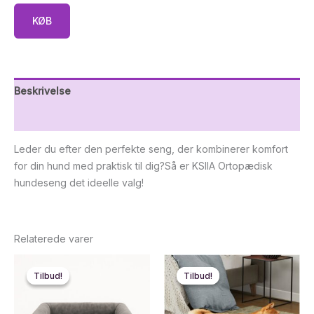
KØB
Beskrivelse
Yderligere information
Leder du efter den perfekte seng, der kombinerer komfort
for din hund med praktisk til dig?Så er KSIIA Ortopædisk
hundeseng det ideelle valg!
Relaterede varer
Tilbud!
Tilbud!
Tilbud!
Tilbud!