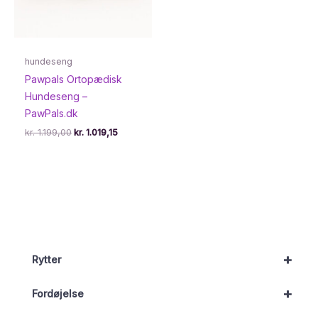
hundeseng
Pawpals Ortopædisk
Hundeseng –
PawPals.dk
Den
Den
kr.
1.199,00
kr.
1.019,15
oprindelige
aktuelle
pris
pris
var:
er:
kr. 1.199,00.
kr. 1.019,15.
+
Rytter
+
Fordøjelse