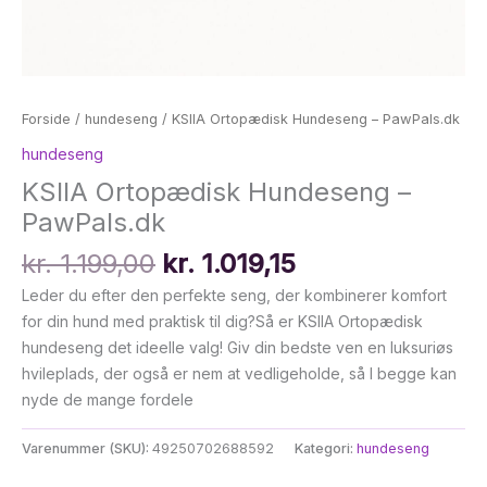
Forside
/
hundeseng
/ KSIIA Ortopædisk Hundeseng – PawPals.dk
hundeseng
KSIIA Ortopædisk Hundeseng –
PawPals.dk
Den
Den
kr.
1.199,00
kr.
1.019,15
oprindelige
aktuelle
Leder du efter den perfekte seng, der kombinerer komfort
pris
pris
for din hund med praktisk til dig?Så er KSIIA Ortopædisk
var:
er:
hundeseng det ideelle valg! Giv din bedste ven en luksuriøs
kr. 1.199,00.
kr. 1.019,15.
hvileplads, der også er nem at vedligeholde, så I begge kan
nyde de mange fordele
Varenummer (SKU):
49250702688592
Kategori:
hundeseng