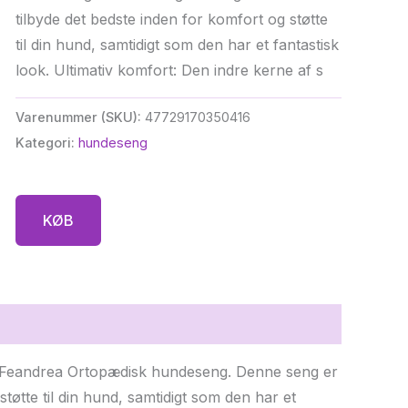
kr. 1.099,00.
kr. 934,15.
tilbyde det bedste inden for komfort og støtte
til din hund, samtidigt som den har et fantastisk
look. Ultimativ komfort: Den indre kerne af s
Varenummer (SKU):
47729170350416
Kategori:
hundeseng
KØB
d Feandrea Ortopædisk hundeseng. Denne seng er
 støtte til din hund, samtidigt som den har et