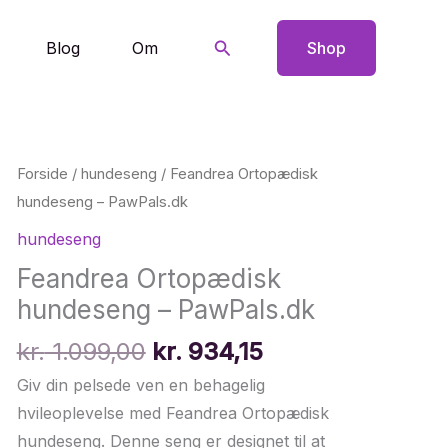
Søg
Blog
Om
Shop
Forside
/
hundeseng
/ Feandrea Ortopædisk
hundeseng – PawPals.dk
hundeseng
Feandrea Ortopædisk
hundeseng – PawPals.dk
Den
Den
kr.
1.099,00
kr.
934,15
oprindelige
aktuelle
Giv din pelsede ven en behagelig
pris
pris
hvileoplevelse med Feandrea Ortopædisk
var:
er:
hundeseng. Denne seng er designet til at