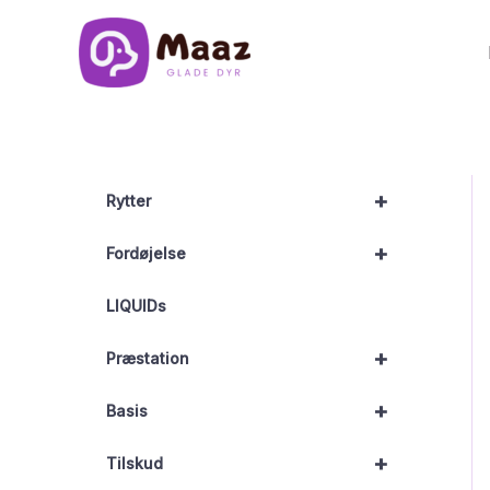
Gå
til
indholdet
+
Rytter
+
Fordøjelse
LIQUIDs
+
Præstation
+
Basis
+
Tilskud