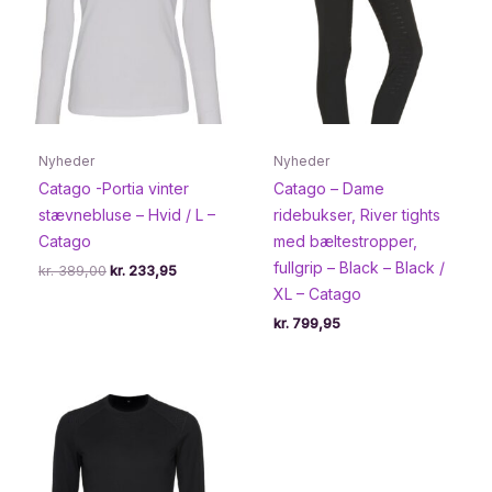
Nyheder
Nyheder
Catago -Portia vinter
Catago – Dame
stævnebluse – Hvid / L –
ridebukser, River tights
Catago
med bæltestropper,
fullgrip – Black – Black /
Den
Den
kr.
389,00
kr.
233,95
oprindelige
aktuelle
XL – Catago
pris
pris
var:
er:
kr.
799,95
kr. 389,00.
kr. 233,95.