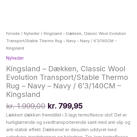
Forside
/
Nyheder
/ Kingsland – Dækken, Classic Wool Evolution
Transport/Stable Thermo Rug – Navy – Navy / 6’3/140CM –
Kingsland
Nyheder
Kingsland – Dækken, Classic Wool
Evolution Transport/Stable Thermo
Rug – Navy – Navy / 6’3/140CM –
Kingsland
Den
Den
kr.
1.999,00
kr.
799,95
oprindelige
aktuelle
Lækkert dækken fremstillet i 3-lags termofleece-stof. Det er
pris
pris
hurtigtørrende og svedtransporterende samt med anti-slip og
var:
er:
anti-statisk effekt. Dækkenet er desuden udstyret med
kr. 1.999,00.
kr. 799,95.
justerbare gjordstropper og halestrop. Tre-lags termofleece-