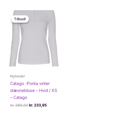
Tilbud!
Tilbud!
Nyheder
Catago -Portia vinter
stævnebluse – Hvid / XS
– Catago
Den
Den
kr.
389,00
kr.
233,95
oprindelige
aktuelle
pris
pris
var:
er:
kr. 389,00.
kr. 233,95.