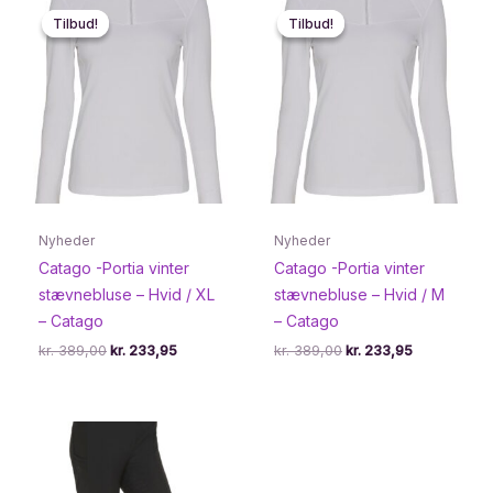
Tilbud!
Tilbud!
Tilbud!
Tilbud!
Nyheder
Nyheder
Catago -Portia vinter
Catago -Portia vinter
stævnebluse – Hvid / XL
stævnebluse – Hvid / M
– Catago
– Catago
Den
Den
Den
Den
kr.
389,00
kr.
233,95
kr.
389,00
kr.
233,95
oprindelige
aktuelle
oprindelige
aktuelle
pris
pris
pris
pris
var:
er:
var:
er:
kr. 389,00.
kr. 233,95.
kr. 389,00.
kr. 233,95.