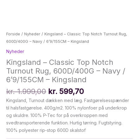
Forside
/
Nyheder
/ Kingsland – Classic Top Notch Turnout Rug,
600D/400G – Navy / 6’9/155CM – Kingsland
Nyheder
Kingsland – Classic Top Notch
Turnout Rug, 600D/400G – Navy /
6’9/155CM – Kingsland
Den
Den
kr.
1.999,00
kr.
599,70
oprindelige
aktuelle
Kingsland, Turnout dækken med læg. Fastgørelsesspænder
pris
pris
til halsfastgørelse. 400g/m2. 100% nylonfoer på underkrop
var:
er:
og skuldre. 100% P-Tec for på overkroppen med
kr. 1.999,00.
kr. 599,70.
svedtransporterende funktion. Hurtig tørring. Fugtstyring.
100% polyester rip-stop 600D skalstof