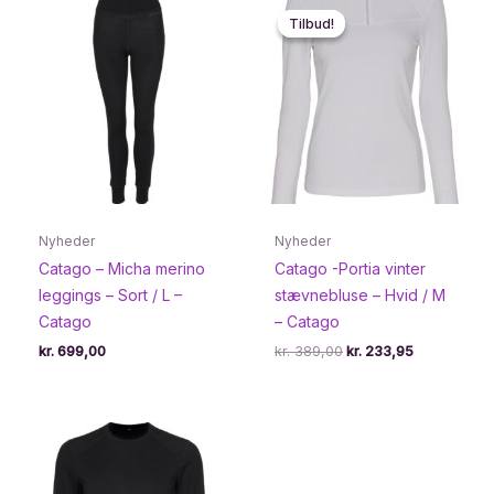
Tilbud!
Tilbud!
Nyheder
Nyheder
Catago – Micha merino
Catago -Portia vinter
leggings – Sort / L –
stævnebluse – Hvid / M
Catago
– Catago
Den
Den
kr.
699,00
kr.
389,00
kr.
233,95
oprindelige
aktuelle
pris
pris
var:
er:
kr. 389,00.
kr. 233,95.