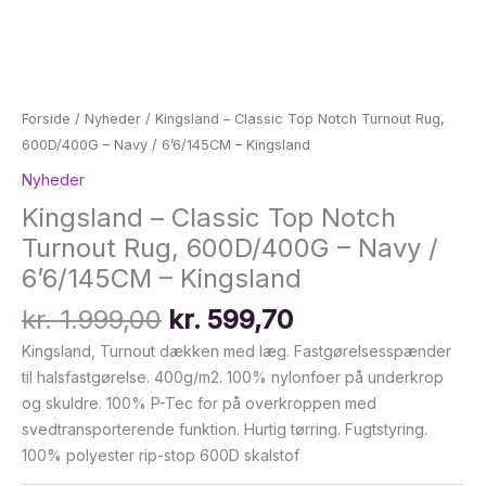
Forside
/
Nyheder
/ Kingsland – Classic Top Notch Turnout Rug,
600D/400G – Navy / 6’6/145CM – Kingsland
Nyheder
Kingsland – Classic Top Notch
Turnout Rug, 600D/400G – Navy /
6’6/145CM – Kingsland
Den
Den
kr.
1.999,00
kr.
599,70
oprindelige
aktuelle
Kingsland, Turnout dækken med læg. Fastgørelsesspænder
pris
pris
til halsfastgørelse. 400g/m2. 100% nylonfoer på underkrop
var:
er:
og skuldre. 100% P-Tec for på overkroppen med
kr. 1.999,00.
kr. 599,70.
svedtransporterende funktion. Hurtig tørring. Fugtstyring.
100% polyester rip-stop 600D skalstof