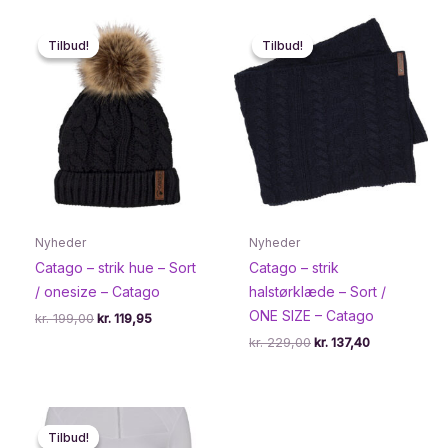
Tilbud!
Tilbud!
Tilbud!
Tilbud!
Nyheder
Nyheder
Catago – strik hue – Sort
Catago – strik
/ onesize – Catago
halstørklæde – Sort /
ONE SIZE – Catago
Den
Den
kr.
199,00
kr.
119,95
oprindelige
aktuelle
Den
Den
kr.
229,00
kr.
137,40
pris
pris
oprindelige
aktuelle
var:
er:
pris
pris
kr. 199,00.
kr. 119,95.
var:
er:
kr. 229,00.
kr. 137,40.
Tilbud!
Tilbud!