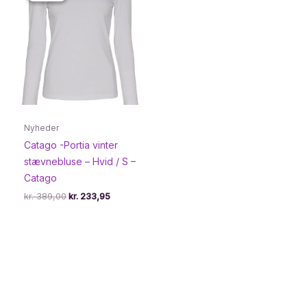
Nyheder
Catago -Portia vinter
stævnebluse – Hvid / S –
Catago
Den
Den
kr.
389,00
kr.
233,95
oprindelige
aktuelle
pris
pris
var:
er:
kr. 389,00.
kr. 233,95.