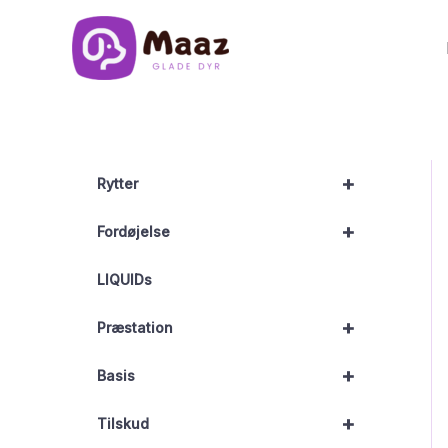
Gå
til
indholdet
+
Rytter
+
Fordøjelse
LIQUIDs
+
Præstation
+
Basis
+
Tilskud