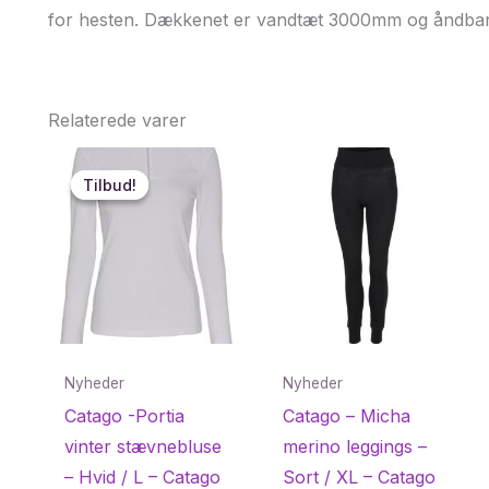
for hesten. Dækkenet er vandtæt 3000mm og åndba
Relaterede varer
Tilbud!
Tilbud!
Nyheder
Nyheder
Catago -Portia
Catago – Micha
vinter stævnebluse
merino leggings –
– Hvid / L – Catago
Sort / XL – Catago