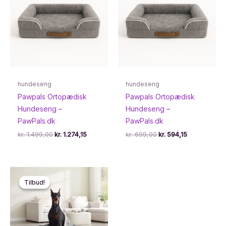
hundeseng
hundeseng
Pawpals Ortopædisk
Pawpals Ortopædisk
Hundeseng –
Hundeseng –
PawPals.dk
PawPals.dk
Den
Den
Den
Den
kr.
1.499,00
kr.
1.274,15
kr.
699,00
kr.
594,15
oprindelige
aktuelle
oprindelige
aktuelle
pris
pris
pris
pris
var:
er:
var:
er:
kr. 1.499,00.
kr. 1.274,15.
kr. 699,00.
kr. 594,15.
Tilbud!
Tilbud!