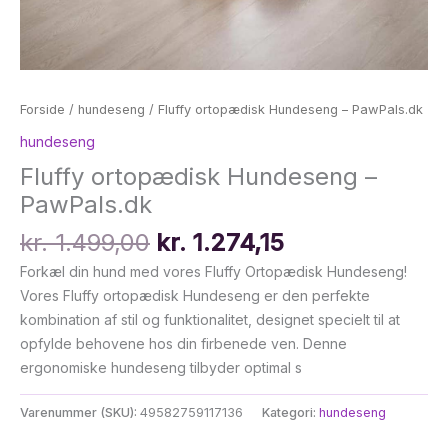
Forside
/
hundeseng
/ Fluffy ortopædisk Hundeseng – PawPals.dk
hundeseng
Fluffy ortopædisk Hundeseng –
PawPals.dk
Den
Den
kr.
1.499,00
kr.
1.274,15
oprindelige
aktuelle
Forkæl din hund med vores Fluffy Ortopædisk Hundeseng!
pris
pris
Vores Fluffy ortopædisk Hundeseng er den perfekte
var:
er:
kombination af stil og funktionalitet, designet specielt til at
kr. 1.499,00.
kr. 1.274,15.
opfylde behovene hos din firbenede ven. Denne
ergonomiske hundeseng tilbyder optimal s
Varenummer (SKU):
49582759117136
Kategori:
hundeseng