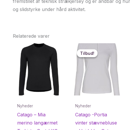
fremstillet af teknisk strækjersey og er åndbar og hur
og slidstyrke under hård aktivitet.
Relaterede varer
Tilbud!
Tilbud!
Nyheder
Nyheder
Catago – Mia
Catago -Portia
merino langærmet
vinter stævnebluse