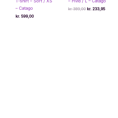
T-shirt – Sort / XS
– Hvid / L – Catago
– Catago
Den
Den
kr.
389,00
kr.
233,95
oprindelige
aktuell
kr.
599,00
pris
pris
var:
er:
kr. 389,00.
kr. 233