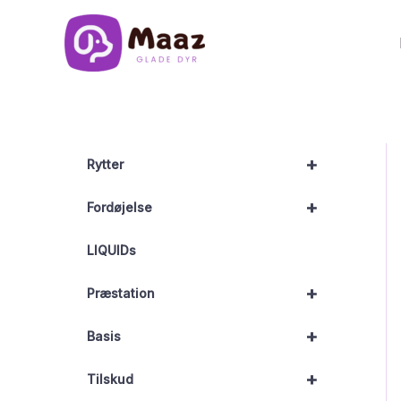
Gå
til
indholdet
+
Rytter
+
Fordøjelse
LIQUIDs
+
Præstation
+
Basis
+
Tilskud