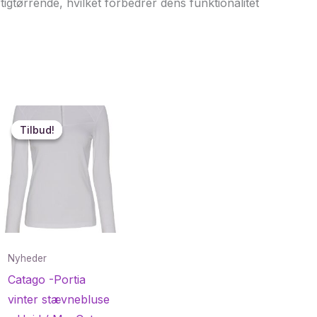
tigtørrende, hvilket forbedrer dens funktionalitet
Tilbud!
Tilbud!
Nyheder
Catago -Portia
vinter stævnebluse