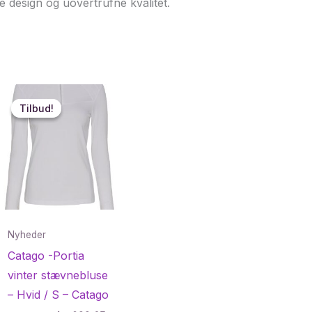
e design og uovertrufne kvalitet.
Tilbud!
Tilbud!
Nyheder
Catago -Portia
vinter stævnebluse
– Hvid / S – Catago