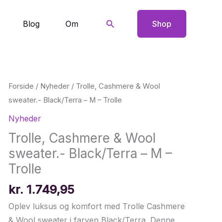
Søg
Blog
Om
Shop
Forside
/
Nyheder
/ Trolle, Cashmere & Wool
sweater.- Black/Terra – M – Trolle
Nyheder
Trolle, Cashmere & Wool
sweater.- Black/Terra – M –
Trolle
kr.
1.749,95
Oplev luksus og komfort med Trolle Cashmere
& Wool sweater i farven Black/Terra. Denne