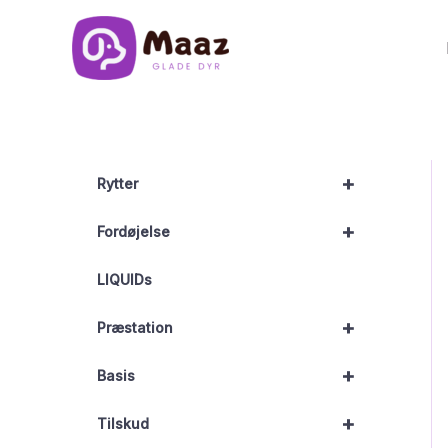
Gå
til
indholdet
+
Rytter
+
Fordøjelse
LIQUIDs
+
Præstation
+
Basis
+
Tilskud