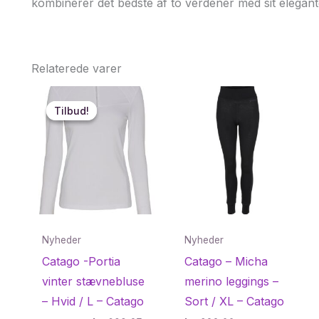
kombinerer det bedste af to verdener med sit elegant
Relaterede varer
Tilbud!
Tilbud!
Nyheder
Nyheder
Catago -Portia
Catago – Micha
vinter stævnebluse
merino leggings –
– Hvid / L – Catago
Sort / XL – Catago