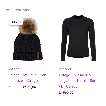
Relaterede varer
Tilbud!
Tilbud!
Nyheder
Nyheder
Catago – strik hue – Sort
Catago – Mia merino
/ onesize – Catago
langærmet T-shirt – Sort
/ L – Catago
Den
Den
kr.
199,00
kr.
119,95
oprindelige
aktuelle
kr.
599,00
pris
pris
var:
er:
kr. 199,00.
kr. 119,95.