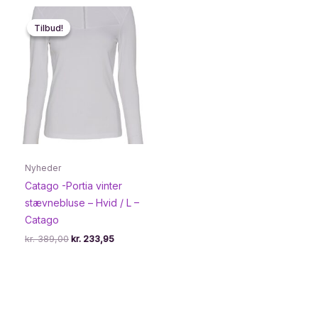
Tilbud!
Tilbud!
Nyheder
Catago -Portia vinter
stævnebluse – Hvid / L –
Catago
Den
Den
kr.
389,00
kr.
233,95
oprindelige
aktuelle
pris
pris
var:
er:
kr. 389,00.
kr. 233,95.