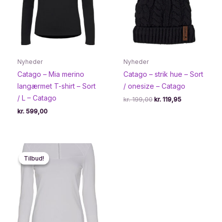
Nyheder
Nyheder
Catago – Mia merino
Catago – strik hue – Sort
langærmet T-shirt – Sort
/ onesize – Catago
/ L – Catago
Den
Den
kr.
199,00
kr.
119,95
oprindelige
aktuelle
kr.
599,00
pris
pris
var:
er:
kr. 199,00.
kr. 119,95.
Tilbud!
Tilbud!