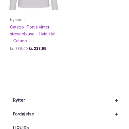
Nyheder
Catago -Portia vinter
stævnebluse – Hvid / M
– Catago
Den
Den
kr.
389,00
kr.
233,95
oprindelige
aktuelle
pris
pris
var:
er:
kr. 389,00.
kr. 233,95.
+
Rytter
+
Fordøjelse
LIQUIDs