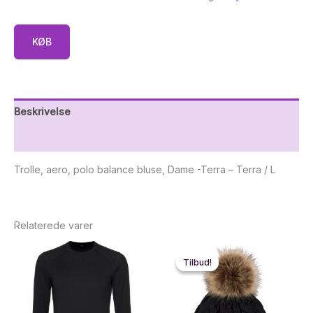
KØB
Beskrivelse
Yderligere information
Trolle, aero, polo balance bluse, Dame -Terra – Terra / L
Relaterede varer
Tilbud!
Tilbud!