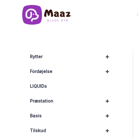
Gå
til
indholdet
+
Rytter
+
Fordøjelse
LIQUIDs
+
Præstation
+
Basis
+
Tilskud