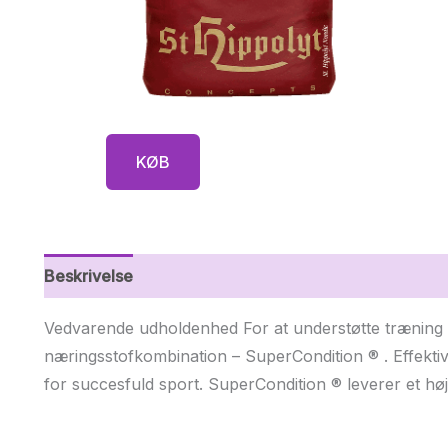
KØB
Beskrivelse
Yderligere information
Vedvarende udholdenhed For at understøtte træning 
næringsstofkombination – SuperCondition ® . Effekt
for succesfuld sport. SuperCondition ® leverer et høj