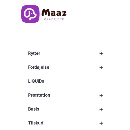
Gå
til
indholdet
+
Rytter
+
Fordøjelse
LIQUIDs
+
Præstation
+
Basis
+
Tilskud