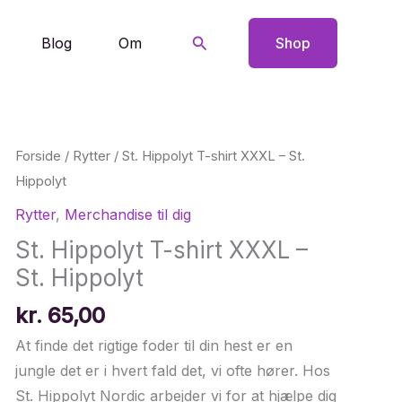
Søg
Blog
Om
Shop
Forside
/
Rytter
/ St. Hippolyt T-shirt XXXL – St.
Hippolyt
Rytter
,
Merchandise til dig
St. Hippolyt T-shirt XXXL –
St. Hippolyt
kr.
65,00
At finde det rigtige foder til din hest er en
jungle det er i hvert fald det, vi ofte hører. Hos
St. Hippolyt Nordic arbejder vi for at hjælpe dig