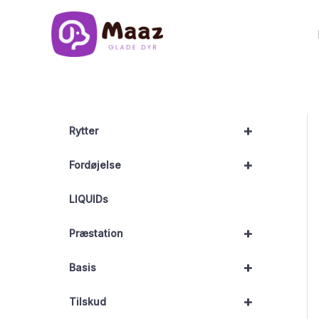
Gå
til
indholdet
+
Rytter
+
Fordøjelse
LIQUIDs
+
Præstation
+
Basis
+
Tilskud