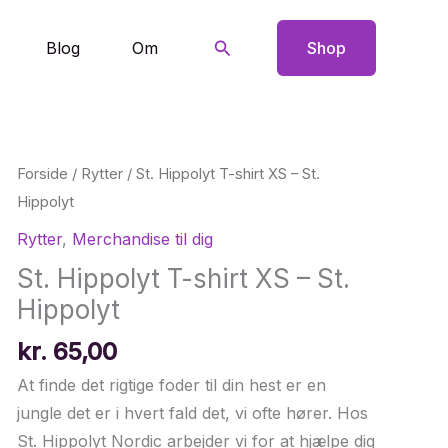
Søg
Blog
Om
Shop
Forside
/
Rytter
/ St. Hippolyt T-shirt XS – St.
Hippolyt
Rytter
,
Merchandise til dig
St. Hippolyt T-shirt XS – St.
Hippolyt
kr.
65,00
At finde det rigtige foder til din hest er en
jungle det er i hvert fald det, vi ofte hører. Hos
St. Hippolyt Nordic arbejder vi for at hjælpe dig