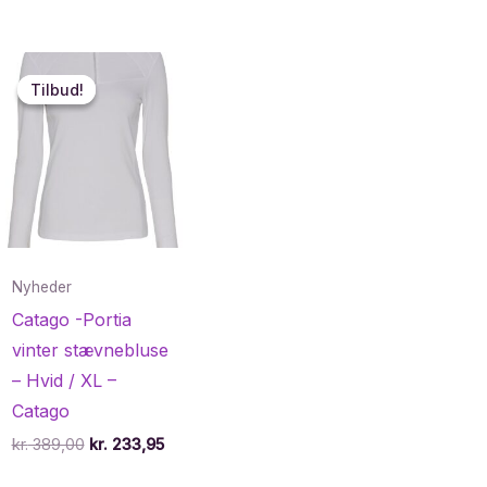
Tilbud!
Tilbud!
Nyheder
Catago -Portia
vinter stævnebluse
– Hvid / XL –
Catago
Den
Den
kr.
389,00
kr.
233,95
oprindelige
aktuelle
pris
pris