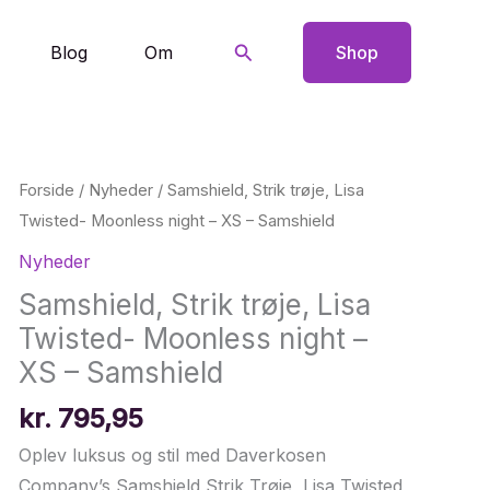
Søg
Blog
Om
Shop
Forside
/
Nyheder
/ Samshield, Strik trøje, Lisa
Twisted- Moonless night – XS – Samshield
Nyheder
Samshield, Strik trøje, Lisa
Twisted- Moonless night –
XS – Samshield
kr.
795,95
Oplev luksus og stil med Daverkosen
Company’s Samshield Strik Trøje, Lisa Twisted