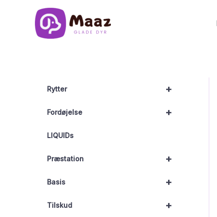
Gå
til
indholdet
+
Rytter
+
Fordøjelse
LIQUIDs
+
Præstation
+
Basis
+
Tilskud