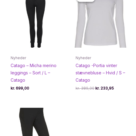
Nyheder
Nyheder
Catago – Micha merino
Catago -Portia vinter
leggings – Sort / L –
stævnebluse – Hvid / S –
Catago
Catago
Den
Den
kr.
699,00
kr.
389,00
kr.
233,95
oprindelige
aktuelle
pris
pris
var:
er:
kr. 389,00.
kr. 233,95.