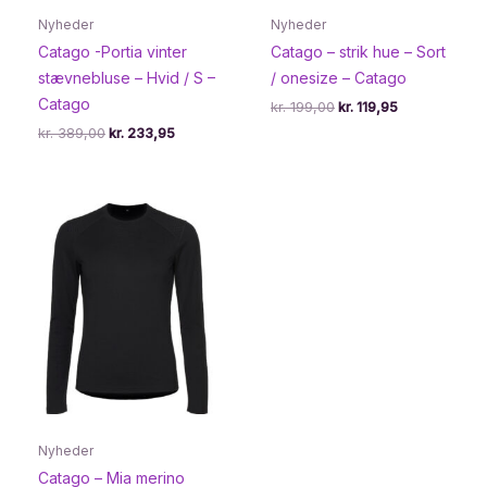
Nyheder
Nyheder
Catago -Portia vinter
Catago – strik hue – Sort
stævnebluse – Hvid / S –
/ onesize – Catago
Catago
Den
Den
kr.
199,00
kr.
119,95
oprindelige
aktuelle
Den
Den
kr.
389,00
kr.
233,95
pris
pris
oprindelige
aktuelle
var:
er:
pris
pris
kr. 199,00.
kr. 119,95.
var:
er:
kr. 389,00.
kr. 233,95.
Nyheder
Catago – Mia merino