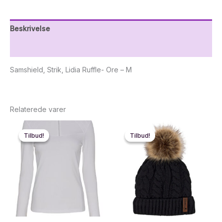
Beskrivelse
Yderligere information
Samshield, Strik, Lidia Ruffle- Ore – M
Relaterede varer
Tilbud!
Tilbud!
Tilbud!
Tilbud!