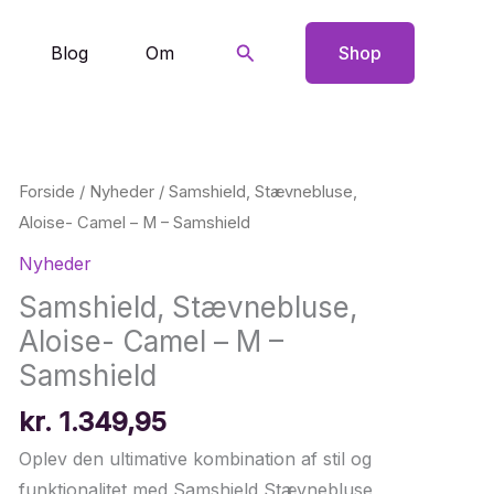
Søg
Blog
Om
Shop
Forside
/
Nyheder
/ Samshield, Stævnebluse,
Aloise- Camel – M – Samshield
Nyheder
Samshield, Stævnebluse,
Aloise- Camel – M –
Samshield
kr.
1.349,95
Oplev den ultimative kombination af stil og
funktionalitet med Samshield Stævnebluse