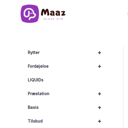
Gå
til
indholdet
+
Rytter
+
Fordøjelse
LIQUIDs
+
Præstation
+
Basis
+
Tilskud