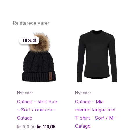
Relaterede varer
Tilbud!
Tilbud!
Nyheder
Nyheder
Catago – strik hue
Catago – Mia
– Sort / onesize –
merino langærmet
Catago
T-shirt – Sort / M –
Catago
Den
Den
kr.
199,00
kr.
119,95