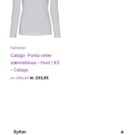
Nyheder
Catago -Portia vinter
stævnebluse – Hvid / XS
– Catago
Den
Den
kr.
389,00
kr.
233,95
oprindelige
aktuelle
pris
pris
var:
er:
kr. 389,00.
kr. 233,95.
+
Rytter