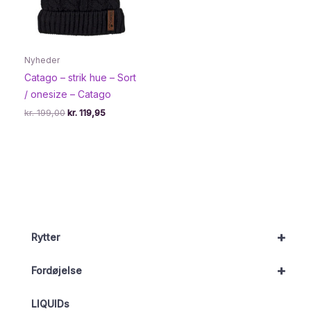
Nyheder
Catago – strik hue – Sort
/ onesize – Catago
Den
Den
kr.
199,00
kr.
119,95
oprindelige
aktuelle
pris
pris
var:
er:
kr. 199,00.
kr. 119,95.
+
Rytter
+
Fordøjelse
LIQUIDs