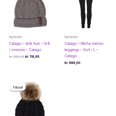
Nyheder
Nyheder
Catago – strik hue – Grå
Catago – Micha merino
/ onesize – Catago
leggings – Sort / L –
Catago
Den
Den
kr.
199,00
kr.
119,95
oprindelige
aktuelle
kr.
699,00
pris
pris
var:
er:
kr. 199,00.
kr. 119,95.
Tilbud!
Tilbud!