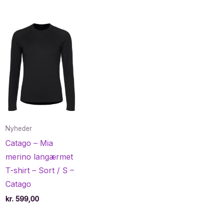
Nyheder
Catago – Mia
merino langærmet
T-shirt – Sort / S –
Catago
kr.
599,00
e