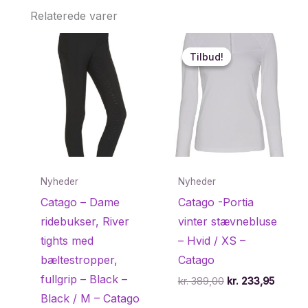
Relaterede varer
Tilbud!
Tilbud!
Nyheder
Nyheder
Catago – Dame
Catago -Portia
ridebukser, River
vinter stævnebluse
tights med
– Hvid / XS –
bæltestropper,
Catago
fullgrip – Black –
Den
Den
kr.
389,00
kr.
233,95
oprindelige
aktuell
Black / M – Catago
pris
pris