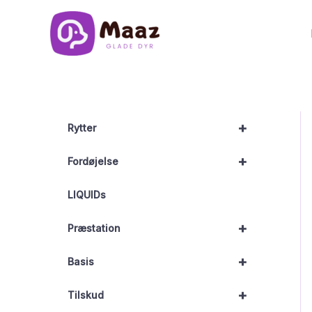
Gå
til
indholdet
+
Rytter
+
Fordøjelse
LIQUIDs
+
Præstation
+
Basis
+
Tilskud