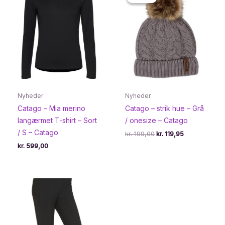
Nyheder
Nyheder
Catago – Mia merino
Catago – strik hue – Grå
langærmet T-shirt – Sort
/ onesize – Catago
/ S – Catago
Den
Den
kr.
199,00
kr.
119,95
oprindelige
aktuelle
kr.
599,00
pris
pris
var:
er:
kr. 199,00.
kr. 119,95.