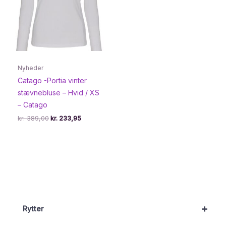
Nyheder
Catago -Portia vinter
stævnebluse – Hvid / XS
– Catago
Den
Den
kr.
389,00
kr.
233,95
oprindelige
aktuelle
pris
pris
var:
er:
kr. 389,00.
kr. 233,95.
+
Rytter