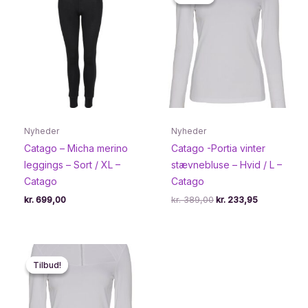
Nyheder
Nyheder
Catago – Micha merino
Catago -Portia vinter
leggings – Sort / XL –
stævnebluse – Hvid / L –
Catago
Catago
Den
Den
kr.
699,00
kr.
389,00
kr.
233,95
oprindelige
aktuelle
pris
pris
var:
er:
kr. 389,00.
kr. 233,95.
Tilbud!
Tilbud!