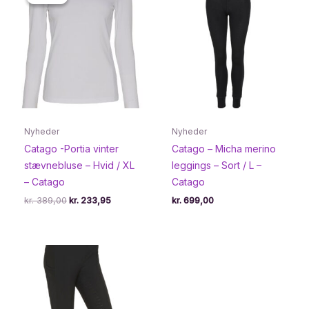
Nyheder
Nyheder
Catago -Portia vinter
Catago – Micha merino
stævnebluse – Hvid / XL
leggings – Sort / L –
– Catago
Catago
Den
Den
kr.
389,00
kr.
233,95
kr.
699,00
oprindelige
aktuelle
pris
pris
var:
er:
kr. 389,00.
kr. 233,95.