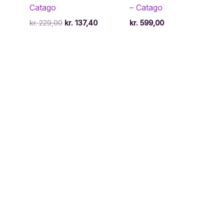
Catago
– Catago
Den
Den
kr.
229,00
kr.
137,40
kr.
599,00
oprindelige
aktuelle
pris
pris
var:
er:
kr. 229,00.
kr. 137,40.