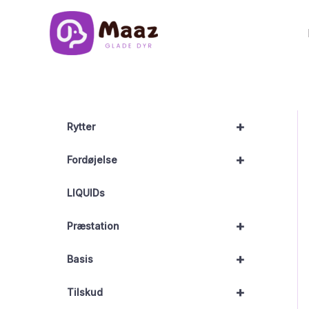
Gå
til
indholdet
+
Rytter
+
Fordøjelse
LIQUIDs
+
Præstation
+
Basis
+
Tilskud